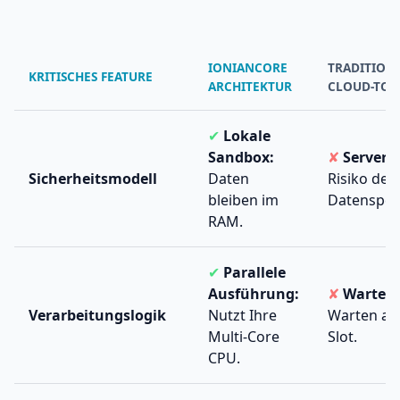
IONIANCORE
TRADITION
KRITISCHES FEATURE
ARCHITEKTUR
CLOUD-TOO
✔
Lokale
Sandbox:
✘
Server-
Sicherheitsmodell
Daten
Risiko der
bleiben im
Datenspei
RAM.
✔
Parallele
Ausführung:
✘
Wartesc
Verarbeitungslogik
Nutzt Ihre
Warten auf
Multi-Core
Slot.
CPU.