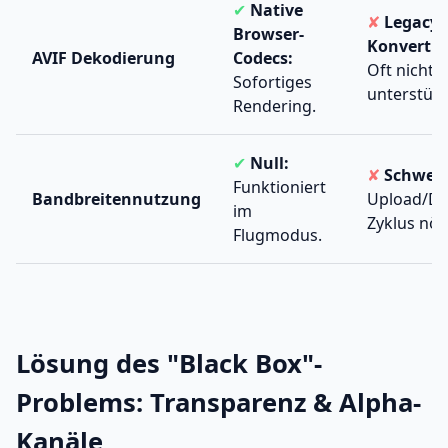
✔
Native
✘
Legacy
Browser-
Konvertie
AVIF Dekodierung
Codecs:
Oft nicht
Sofortiges
unterstütz
Rendering.
✔
Null:
✘
Schwerfä
Funktioniert
Bandbreitennutzung
Upload/Do
im
Zyklus nöt
Flugmodus.
Lösung des "Black Box"-
Problems: Transparenz & Alpha-
Kanäle