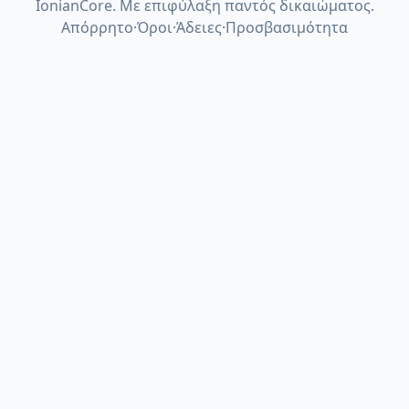
IonianCore. Με επιφύλαξη παντός δικαιώματος.
Απόρρητο
·
Όροι
·
Άδειες
·
Προσβασιμότητα