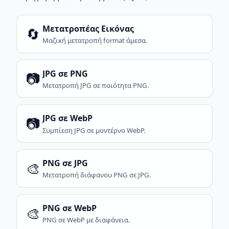
Μετατροπέας Εικόνας
🔄
Μαζική μετατροπή format άμεσα.
JPG σε PNG
📷
Μετατροπή JPG σε ποιότητα PNG.
JPG σε WebP
📷
Συμπίεση JPG σε μοντέρνο WebP.
PNG σε JPG
🎨
Μετατροπή διάφανου PNG σε JPG.
PNG σε WebP
🎨
PNG σε WebP με διαφάνεια.