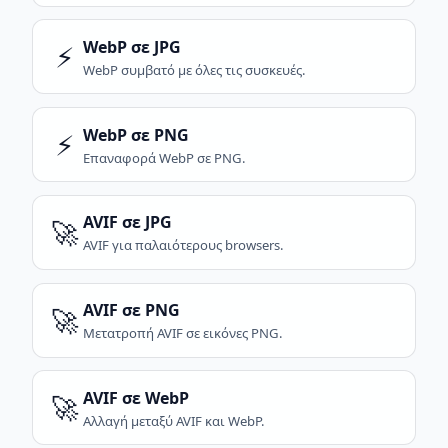
WebP σε JPG
⚡
WebP συμβατό με όλες τις συσκευές.
WebP σε PNG
⚡
Επαναφορά WebP σε PNG.
AVIF σε JPG
🚀
AVIF για παλαιότερους browsers.
AVIF σε PNG
🚀
Μετατροπή AVIF σε εικόνες PNG.
AVIF σε WebP
🚀
Αλλαγή μεταξύ AVIF και WebP.