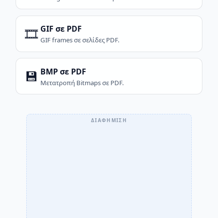
GIF σε PDF
🎞️
GIF frames σε σελίδες PDF.
BMP σε PDF
💾
Μετατροπή Bitmaps σε PDF.