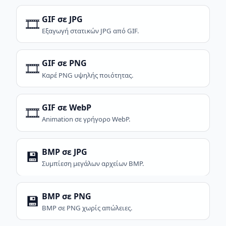
GIF σε JPG
🎞️
Εξαγωγή στατικών JPG από GIF.
GIF σε PNG
🎞️
Καρέ PNG υψηλής ποιότητας.
GIF σε WebP
🎞️
Animation σε γρήγορο WebP.
BMP σε JPG
💾
Συμπίεση μεγάλων αρχείων BMP.
BMP σε PNG
💾
BMP σε PNG χωρίς απώλειες.