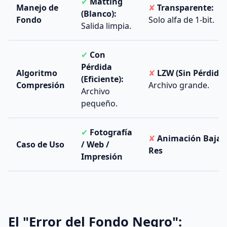
✔
Matting
Manejo de
✘
Transparente:
(Blanco):
Fondo
Solo alfa de 1-bit.
Salida limpia.
✔
Con
Pérdida
Algoritmo
✘
LZW (Sin Pérdida)
(Eficiente):
Compresión
Archivo grande.
Archivo
pequeño.
✔
Fotografía
✘
Animación Baja
Caso de Uso
/ Web /
Res
Impresión
El "Error del Fondo Negro":