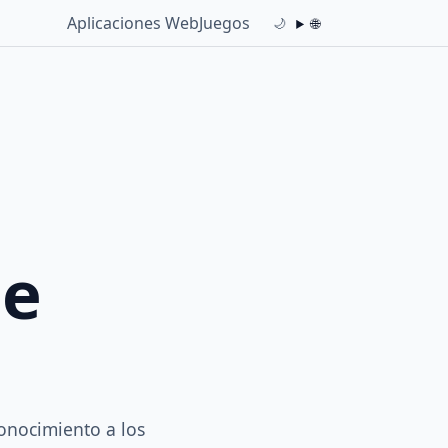
Aplicaciones Web
Juegos
🌐
🌙
de
onocimiento a los