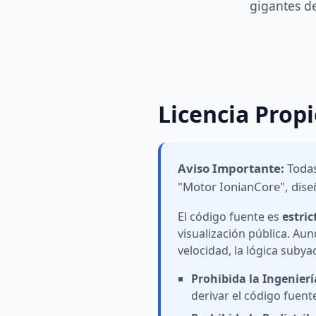
gigantes d
Licencia Prop
Aviso Importante:
Todas
"Motor IonianCore", dise
El código fuente es
estri
visualización pública. Au
velocidad, la lógica subya
Prohibida la Ingenierí
derivar el código fuent