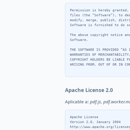
Permission is hereby granted,
files (the “Software”), to de
modify, merge, publish, distr
Software is furnished to do so
The above copyright notice an
Software.

THE SOFTWARE IS PROVIDED “AS 
WARRANTIES OF MERCHANTABILITY
COPYRIGHT HOLDERS BE LIABLE F
ARISING FROM, OUT OF OR IN CO
Apache License 2.0
Aplicable a:
pdf.js, pdf.worker.mi
Apache License

Version 2.0, January 2004

http://www.apache.org/licenses