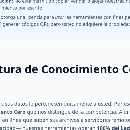
ución:
No está permitido copiar, vender o alojar nuestras 
imiento por escrito.
 otorga una licencia para
usar
las herramientas con fines p
, generar códigos QR), pero usted no adquiere la propiedad
tura de Conocimiento C
)
e sus datos le pertenecen únicamente a usted. Por 
iento Cero
que nos distingue de la competencia. A dif
es en línea que suben sus archivos a servidores remo
ivacidad— nuestras herramientas operan
100% del Lado