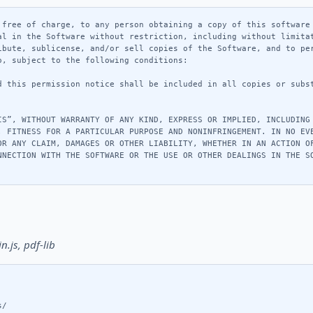
 free of charge, to any person obtaining a copy of this software 
al in the Software without restriction, including without limitat
ibute, sublicense, and/or sell copies of the Software, and to per
, subject to the following conditions:

d this permission notice shall be included in all copies or subst
IS”, WITHOUT WARRANTY OF ANY KIND, EXPRESS OR IMPLIED, INCLUDING 
, FITNESS FOR A PARTICULAR PURPOSE AND NONINFRINGEMENT. IN NO EVE
OR ANY CLAIM, DAMAGES OR OTHER LIABILITY, WHETHER IN AN ACTION OF
NNECTION WITH THE SOFTWARE OR THE USE OR OTHER DEALINGS IN THE SO
n.js, pdf-lib
/
