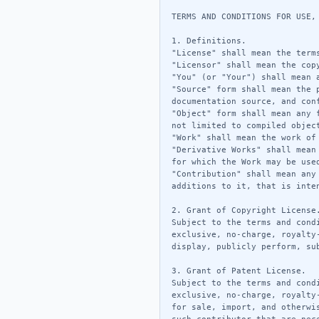
TERMS AND CONDITIONS FOR USE, 
1. Definitions.

"License" shall mean the term
"Licensor" shall mean the cop
"You" (or "Your") shall mean 
"Source" form shall mean the 
documentation source, and conf
"Object" form shall mean any 
not limited to compiled objec
"Work" shall mean the work of
"Derivative Works" shall mean
for which the Work may be used
"Contribution" shall mean any
additions to it, that is inte
2. Grant of Copyright License.
Subject to the terms and cond
exclusive, no-charge, royalty
display, publicly perform, su
3. Grant of Patent License.

Subject to the terms and cond
exclusive, no-charge, royalty
for sale, import, and otherwi