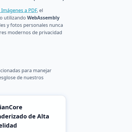
e Imágenes a PDF
, el
o utilizando
WebAssembly
les y fotos personales nunca
ares modernos de privacidad
eccionadas para manejar
esglose de nuestros
ianCore
derizado de Alta
elidad