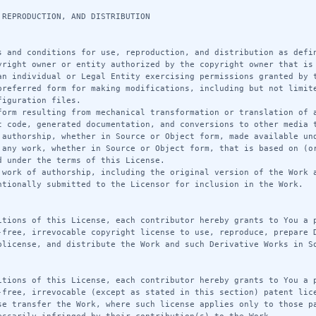
REPRODUCTION, AND DISTRIBUTION

s and conditions for use, reproduction, and distribution as defin
yright owner or entity authorized by the copyright owner that is 
an individual or Legal Entity exercising permissions granted by t
preferred form for making modifications, including but not limite
iguration files.

form resulting from mechanical transformation or translation of a
t code, generated documentation, and conversions to other media t
 authorship, whether in Source or Object form, made available und
 any work, whether in Source or Object form, that is based on (or
 under the terms of this License.

 work of authorship, including the original version of the Work a
ntionally submitted to the Licensor for inclusion in the Work.



itions of this License, each contributor hereby grants to You a 
-free, irrevocable copyright license to use, reproduce, prepare D
blicense, and distribute the Work and such Derivative Works in So
itions of this License, each contributor hereby grants to You a 
-free, irrevocable (except as stated in this section) patent lice
se transfer the Work, where such license applies only to those pa