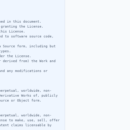
ed in this document.

granting the License.

his License.

d to software source code, 
 Source form, including but 
ypes.

er the License.

 derived from) the Work and 
nd any modifications or 
perpetual, worldwide, non-
erivative Works of, publicly 
urce or Object form.

perpetual, worldwide, non-
nse to make, use, sell, offer 
tent claims licensable by 