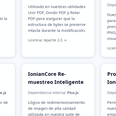
Depe
Utilizado en nuestras utilidades
Unir PDF
,
Dividir PDF
y
Rotar
Nues
o la
PDF
para asegurar que la
para
estructura de bytes se preserve
prec
intacta durante la modificación.
PNG
visu
Licencia: Apache 2.0 →
Lice
IonianCore Re-
Pro
muestreo Inteligente
Ion
.js
Dependencia interna:
Pica.js
Depe
r de
Lógica de redimensionamiento
Perm
de imagen de alta calidad
nues
utilizada en nuestra suite de
empa