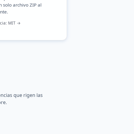
n solo archivo ZIP al
ante.
ncia: MIT →
ncias que rigen las
ore.