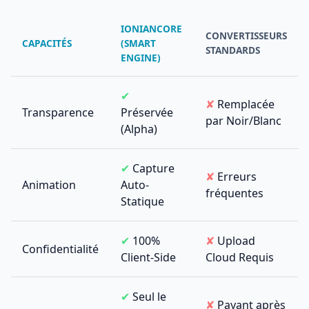
IONIANCORE
CONVERTISSEURS
CAPACITÉS
(SMART
STANDARDS
ENGINE)
✔
✘
Remplacée
Transparence
Préservée
par Noir/Blanc
(Alpha)
✔
Capture
✘
Erreurs
Animation
Auto-
fréquentes
Statique
✔
100%
✘
Upload
Confidentialité
Client-Side
Cloud Requis
✔
Seul le
✘
Payant après