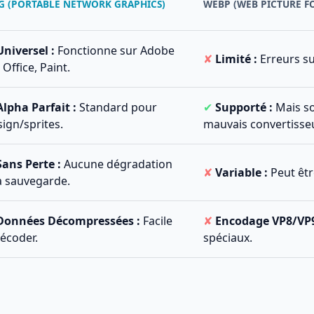
G (PORTABLE NETWORK GRAPHICS)
WEBP (WEB PICTURE F
Universel :
Fonctionne sur Adobe
✘
Limité :
Erreurs su
 Office, Paint.
Alpha Parfait :
Standard pour
✔
Supporté :
Mais so
ign/sprites.
mauvais convertisse
Sans Perte :
Aucune dégradation
✘
Variable :
Peut êtr
la sauvegarde.
Données Décompressées :
Facile
✘
Encodage VP8/VP9
décoder.
spéciaux.