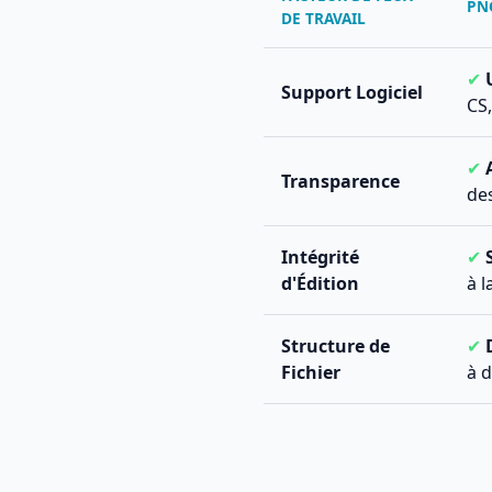
PN
DE TRAVAIL
✔
Support Logiciel
CS,
✔
Transparence
des
Intégrité
✔
d'Édition
à 
Structure de
✔
Fichier
à 