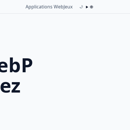
Applications Web
Jeux
🌐
🌙
WebP
vez