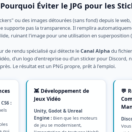
 Pourquoi Éviter le JPG pour les Sti
ickers" ou des images détourées (sans fond) depuis le web, 
ne supporte pas la transparence. Il remplira automatiquem
lide, ruinant l'image pour une utilisation en superposition (
r de rendu spécialisé qui détecte le
Canal Alpha
du fichie
vidéo, d'un logo d'entreprise ou d'un sticker pour Discord, n
l près. Le résultat est un PNG propre, prêt à l'emploi.
nces
👾 Développement de
💬 
Jeux Vidéo
Com
 CS6 :
Man
els
Unity, Godot & Unreal
Engine :
Bien que les moteurs
Disc
bles
de jeu se modernisent,
Vous
e qui
l'importation de textures WebP