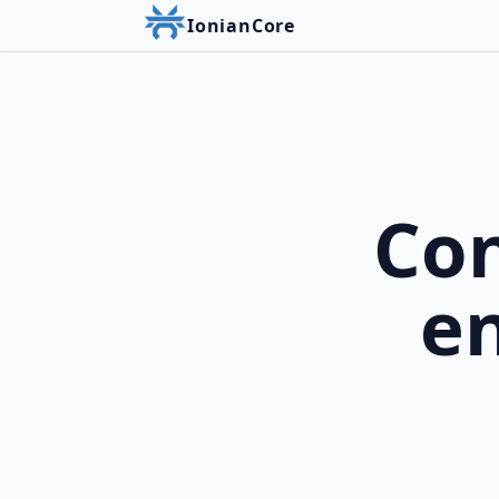
IonianCore
Con
en