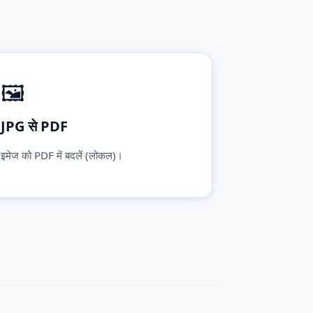
🖼️
JPG से PDF
इमेज को PDF में बदलें (लोकल)।