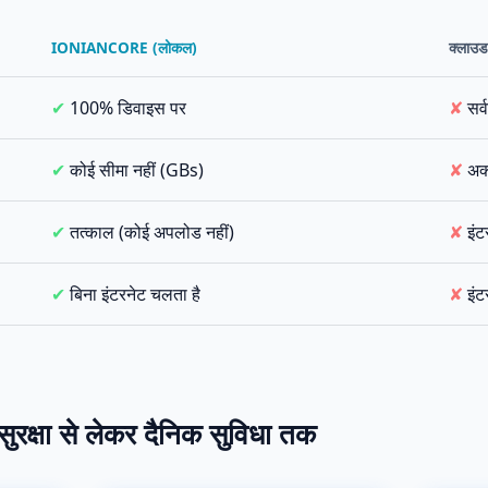
IONIANCORE (लोकल)
क्लाउड 
✔
100% डिवाइस पर
✘
सर्
✔
कोई सीमा नहीं (GBs)
✘
अक्
✔
तत्काल (कोई अपलोड नहीं)
✘
इंटर
✔
बिना इंटरनेट चलता है
✘
इंट
सुरक्षा से लेकर दैनिक सुविधा तक