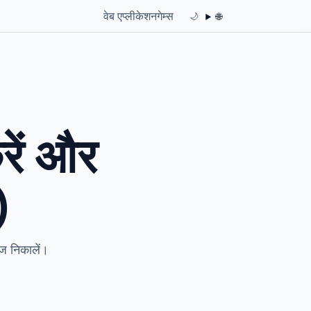
वेब एप्लीकेशन
गेम्स
🌐
🌙
ें और
)
पेज निकालें।